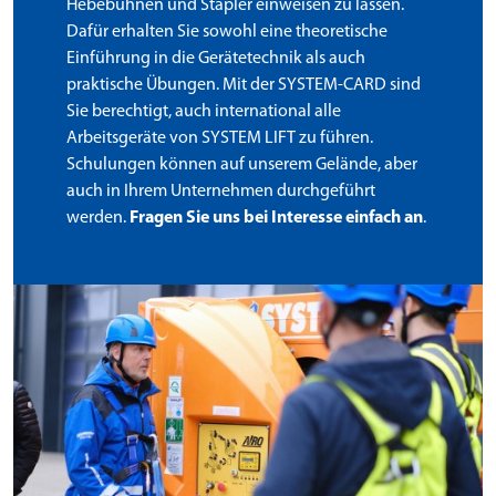
Hebebühnen und Stapler einweisen zu lassen.
Dafür erhalten Sie sowohl eine theoretische
Einführung in die Gerätetechnik als auch
praktische Übungen. Mit der SYSTEM-CARD sind
Sie berechtigt, auch international alle
Arbeitsgeräte von SYSTEM LIFT zu führen.
Schulungen können auf unserem Gelände, aber
auch in Ihrem Unternehmen durchgeführt
werden.
Fragen Sie uns bei Interesse einfach an
.