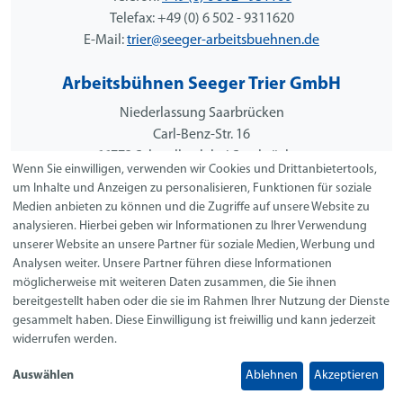
Telefax: +49 (0) 6 502 - 9311620
E-Mail:
trier@seeger-arbeitsbuehnen.de
Arbeitsbühnen Seeger Trier GmbH
Niederlassung Saarbrücken
Carl-Benz-Str. 16
66773 Schwalbach bei Saarbrücken
Wenn Sie einwilligen, verwenden wir Cookies und Drittanbietertools,
Telefon:
+49 (0) 68 31 - 98 65 750
um Inhalte und Anzeigen zu personalisieren, Funktionen für soziale
Telefax: +49 (0) 68 31 - 98 65 755
Medien anbieten zu können und die Zugriffe auf unsere Website zu
E-Mail:
trier@seeger-arbeitsbuehnen.de
analysieren. Hierbei geben wir Informationen zu Ihrer Verwendung
unserer Website an unsere Partner für soziale Medien, Werbung und
Analysen weiter. Unsere Partner führen diese Informationen
möglicherweise mit weiteren Daten zusammen, die Sie ihnen
Arbeitsbühnen Seeger GmbH
bereitgestellt haben oder die sie im Rahmen Ihrer Nutzung der Dienste
gesammelt haben. Diese Einwilligung ist freiwillig und kann jederzeit
Niederlassung Balingen
widerrufen werden.
Egert 11
72336 Balingen-Weilstetten
Auswählen
Ablehnen
Akzeptieren
Telefon:
+49 (0)74 33 - 99 93 676