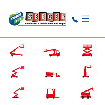
Nagold:
+49 (0) 74 52 - 837 112
Trier:
+49 (0) 6 502 - 931160
WhatsApp