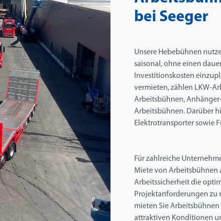
bei Seeger
Unsere Hebebühnen nutzen 
saisonal, ohne einen daue
Investitionskosten einzup
vermieten, zählen LKW-Ar
Arbeitsbühnen, Anhänger-
Arbeitsbühnen. Darüber h
Elektrotransporter sowie F
Für zahlreiche Unternehme
Miete von Arbeitsbühnen au
Arbeitssicherheit die opti
Projektanforderungen zu r
mieten Sie Arbeitsbühnen u
attraktiven Konditionen u