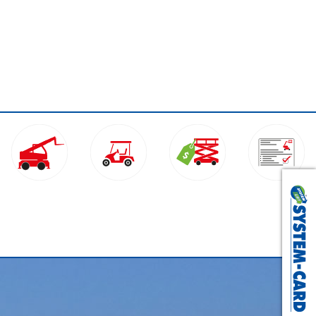
Nagold:
+49 (0) 74 52 - 837 112
Trier:
+49 (0) 6 502 - 931160
WhatsApp