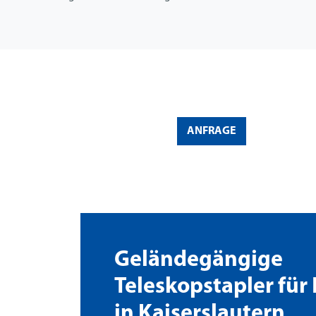
ANFRAGE
Geländegängige
Teleskopstapler für 
in Kaiserslautern