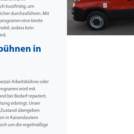
h kurzfristig, um
sicher durchzuführen. Mit
tprogramm eine breite
obil, sodass kein
ird.
bühnen in
ezial-Arbeitsbühne oder
rogramm wird mit
d bei Bedarf repariert,
stung erbringt. Unser
op-Zustand übergeben
n in Kaiserslautern
 noch um die regelmäßige