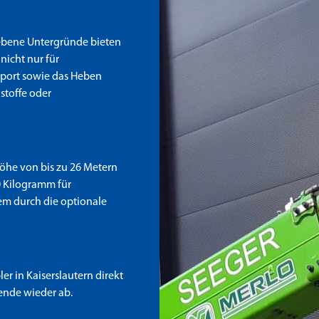
ebene Untergründe bieten
 nicht nur für
sport sowie das Heben
stoffe oder
höhe von bis zu 26 Metern
0 Kilogramm für
em durch die optionale
er in Kaiserslautern direkt
ende wieder ab.