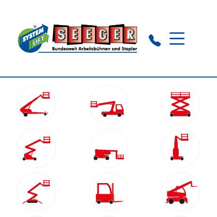
Nagold:
+49 (0) 74 52 - 837 112
Trier:
+49 (0) 6 502 - 931160
WhatsApp