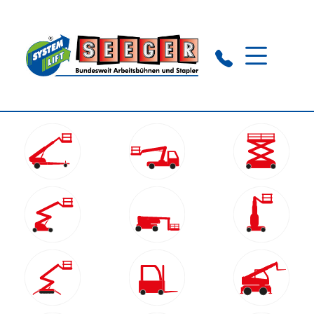
Nagold:
+49 (0) 74 52 - 837 112
Trier:
+49 (0) 6 502 - 931160
WhatsApp