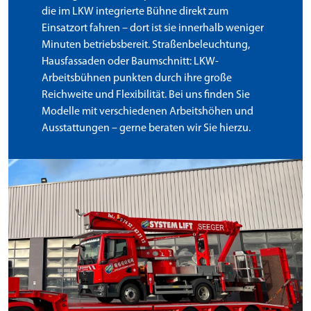
die im LKW integrierte Bühne direkt zum
Einsatzort fahren – dort ist sie innerhalb weniger
Minuten betriebsbereit. Straßenbeleuchtung,
Hausfassaden oder Baumschnitt: LKW-
Arbeitsbühnen punkten durch ihre große
Reichweite und Flexibilität. Bei uns finden Sie
Modelle mit verschiedenen Arbeitshöhen und
Ausstattungen – gerne beraten wir Sie hierzu.