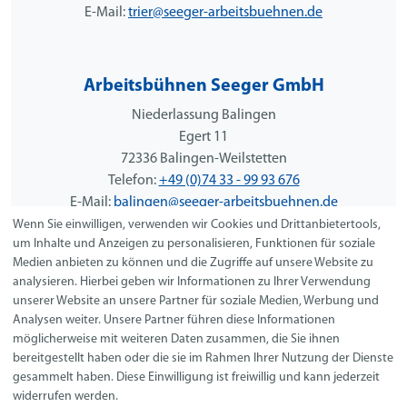
E-Mail:
trier@seeger-arbeitsbuehnen.de
Arbeitsbühnen Seeger GmbH
Niederlassung Balingen
Egert 11
72336 Balingen-Weilstetten
Telefon:
+49 (0)74 33 - 99 93 676
E-Mail:
balingen@seeger-arbeitsbuehnen.de
Wenn Sie einwilligen, verwenden wir Cookies und Drittanbietertools,
um Inhalte und Anzeigen zu personalisieren, Funktionen für soziale
Medien anbieten zu können und die Zugriffe auf unsere Website zu
Arbeitsbühnen Seeger GmbH
analysieren. Hierbei geben wir Informationen zu Ihrer Verwendung
unserer Website an unsere Partner für soziale Medien, Werbung und
Niederlassung Stuttgart
Analysen weiter. Unsere Partner führen diese Informationen
Clara-Ritter-Straße 1
möglicherweise mit weiteren Daten zusammen, die Sie ihnen
70372 Stuttgart
bereitgestellt haben oder die sie im Rahmen Ihrer Nutzung der Dienste
Telefon:
+49 (0) 71 17 22 33 170
gesammelt haben. Diese Einwilligung ist freiwillig und kann jederzeit
E-Mail:
stuttgart@seeger-arbeitsbuehnen.de
widerrufen werden.