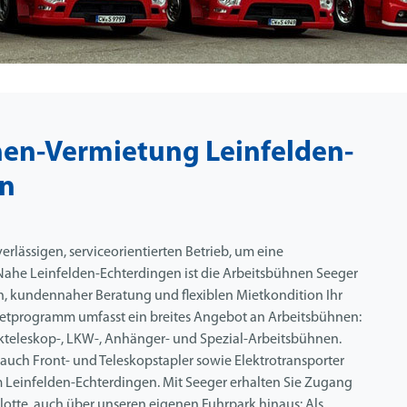
en-Vermietung Leinfelden-
en
rlässigen, serviceorientierten Betrieb, um eine
ahe Leinfelden-Echterdingen ist die Arbeitsbühnen Seeger
, kundennaher Beratung und flexiblen Mietkondition Ihr
ietprogramm umfasst ein breites Angebot an Arbeitsbühnen:
nkteleskop-, LKW-, Anhänger- und Spezial-Arbeitsbühnen.
auch Front- und Teleskopstapler sowie Elektrotransporter
m Leinfelden-Echterdingen. Mit Seeger erhalten Sie Zugang
Flotte, auch über unseren eigenen Fuhrpark hinaus: Als