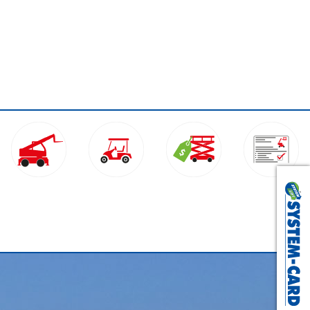
Nagold:
+49 (0) 74 52 - 837 112
Trier:
+49 (0) 6 502 - 931160
WhatsApp