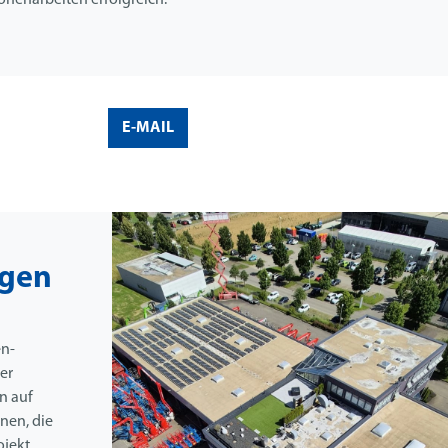
henarbeiten erfolgreich.
E-MAIL
ngen
en-
er
n auf
nen, die
ojekt