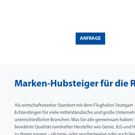
ANFRAGE
Marken-Hubsteiger für die 
Als wirtschaftsstarker Standort mit dem Flughafen Stuttgart 
Echterdingen für viele mittelständische und große Unternehm
unterschiedlicher Branchen. Was Sie alle gemeinsam haben: S
bewährte Qualität namhafter Hersteller wie Genie, JLG und H
zu Ihnen passen – ob tage- oder wochenweise oder auch länger