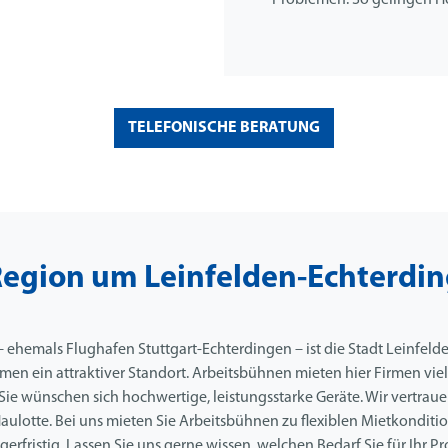
Problemen. So gelingen Hö
TELEFONISCHE BERATUNG
Region um Leinfelden-Echterdi
– ehemals Flughafen Stuttgart-Echterdingen – ist die Stadt Leinfeld
en ein attraktiver Standort. Arbeitsbühnen mieten hier Firmen viel
ie wünschen sich hochwertige, leistungsstarke Geräte. Wir vertraue
aulotte. Bei uns mieten Sie Arbeitsbühnen zu flexiblen Mietkonditio
fristig. Lassen Sie uns gerne wissen, welchen Bedarf Sie für Ihr Pr