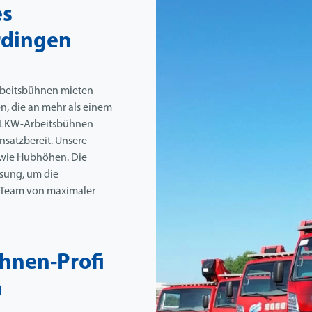
es
rdingen
Arbeitsbühnen mieten
n, die an mehr als einem
ch LKW-Arbeitsbühnen
nsatzbereit. Unsere
owie Hubhöhen. Die
isung, um die
hr Team von maximaler
ühnen-Profi
n