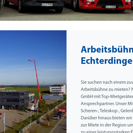
Arbeitsbühn
Echterding
Sie suchen nach einem zuve
Arbeitsbühne zu mieten? N
GmbH mit Top-Mietgeräten
Ansprechpartner. Unser M
Scheren-, Teleskop-, Gele
Darüber hinaus bieten wir 
zur Miete in der Region u
zu einer leistungsstarken 