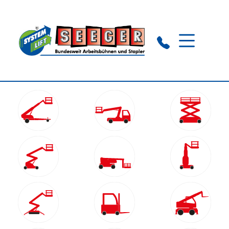
Nagold:
+49 (0) 74 52 - 837 112
Trier:
+49 (0) 6 502 - 931160
WhatsApp